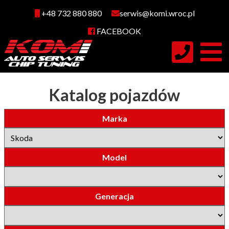
+48 732 880 880
serwis@komi.wroc.pl
FACEBOOK
Katalog pojazdów
Marka
Model
Generacja