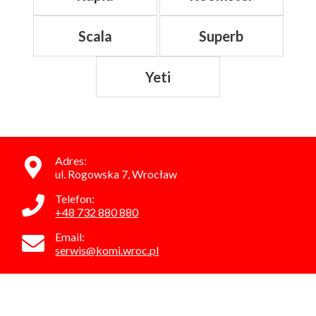
Scala
Superb
Yeti
Adres:
ul. Rogowska 7, Wrocław
Telefon:
+48 732 880 880
Email:
serwis@komi.wroc.pl