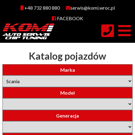
+48 732 880 880
serwis@komi.wroc.pl
FACEBOOK
Katalog pojazdów
Marka
Model
Generacja