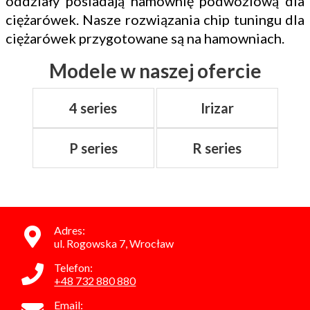
oddziały posiadają hamownię podwoziową dla
ciężarówek. Nasze rozwiązania chip tuningu dla
ciężarówek przygotowane są na hamowniach.
Modele w naszej ofercie
4 series
Irizar
P series
R series
Adres:
ul. Rogowska 7, Wrocław
Telefon:
+48 732 880 880
Email: