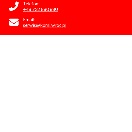
Telefon:
+48 732 880 880
Email:
serwis@komi.wroc.pl