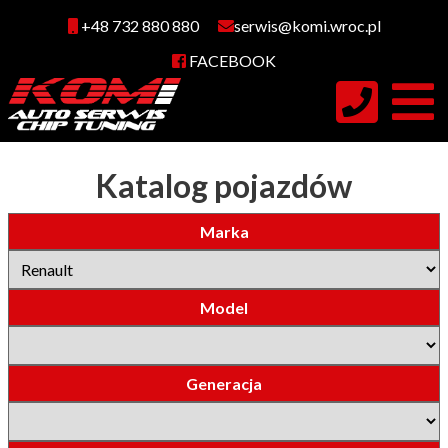
+48 732 880 880
serwis@komi.wroc.pl
FACEBOOK
Katalog pojazdów
Marka
Model
Generacja