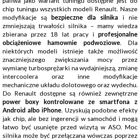
paliwa jako wariant tuningu dostępne jest do
chip tuningu wszystkich modeli Renault. Nasze
modyfikacje są
bezpieczne dla silnika
i nie
zmniejszają trwałości silnika – mamy wiedza
zbierana przez 18 lat pracy i
profesjonalne
obciążeniowe hamownie podwoziowe
. Dla
niektórych modeli istnieje także możliwość
znaczniejszego zwiększania mocy przez
wymianę turbosprężarki na wydajniejszą, zmianę
intercoolera oraz inne modyfikacje
mechaniczne układu dolotowego oraz wydechu.
Do Renault dostępne są również zewnętrzne
power boxy kontrolowane ze smartfona z
Android albo iPhone
. Uzyskują podobne efekty
jak chip, ale bez ingerencji w samochód i mogą
łatwo być usunięte przed wizytą w ASO. Moc
silnika może być przełączana wówczas poprzez