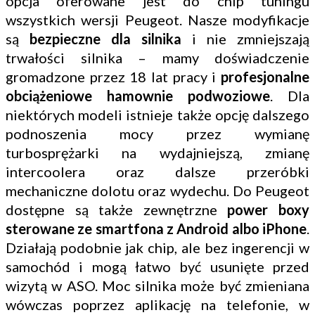
opcja oferowane jest do chip tuningu
wszystkich wersji Peugeot. Nasze modyfikacje
są
bezpieczne dla silnika
i nie zmniejszają
trwałości silnika – mamy doświadczenie
gromadzone przez 18 lat pracy i
profesjonalne
obciążeniowe hamownie podwoziowe
. Dla
niektórych modeli istnieje także opcję dalszego
podnoszenia mocy przez wymianę
turbosprężarki na wydajniejszą, zmianę
intercoolera oraz dalsze przeróbki
mechaniczne dolotu oraz wydechu. Do Peugeot
dostępne są także zewnętrzne
power boxy
sterowane ze smartfona z Android albo iPhone
.
Działają podobnie jak chip, ale bez ingerencji w
samochód i mogą łatwo być usunięte przed
wizytą w ASO. Moc silnika może być zmieniana
wówczas poprzez aplikację na telefonie, w