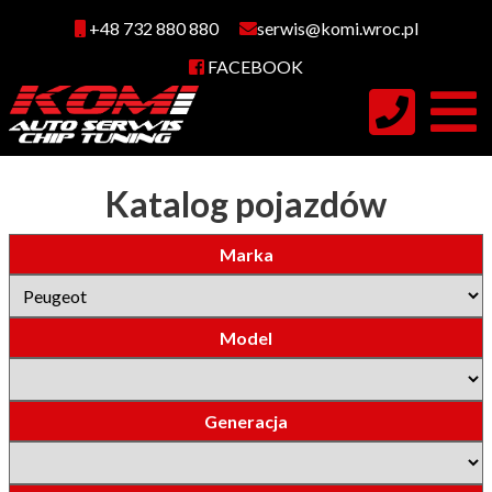
+48 732 880 880
serwis@komi.wroc.pl
FACEBOOK
Katalog pojazdów
Marka
Model
Generacja