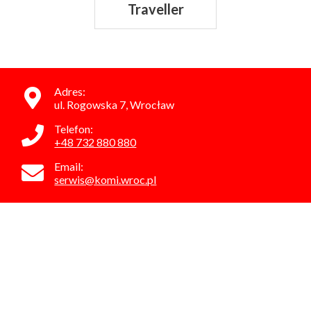
Traveller
Adres:
ul. Rogowska 7, Wrocław
Telefon:
+48 732 880 880
Email:
serwis@komi.wroc.pl