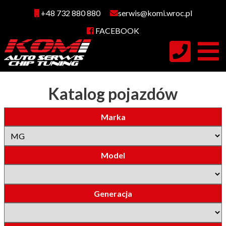
+48 732 880 880
serwis@komi.wroc.pl
FACEBOOK
Katalog pojazdów
Marka
Model
Generacja