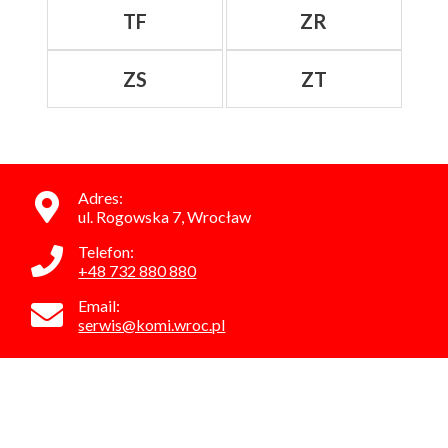
TF
ZR
ZS
ZT
Adres:
ul. Rogowska 7, Wrocław
Telefon:
+48 732 880 880
Email:
serwis@komi.wroc.pl