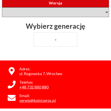
Wersja
Wybierz generację
-
Adres:
ul. Rogowska 7, Wrocław
Telefon:
+48 732 880 880
Email:
serwis@komi.wroc.pl