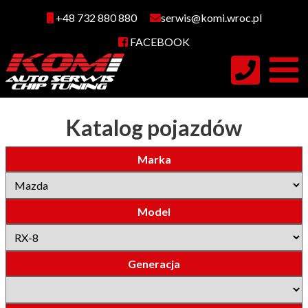
+48 732 880 880
serwis@komi.wroc.pl
FACEBOOK
Katalog pojazdów
Marka
Model
Generacja