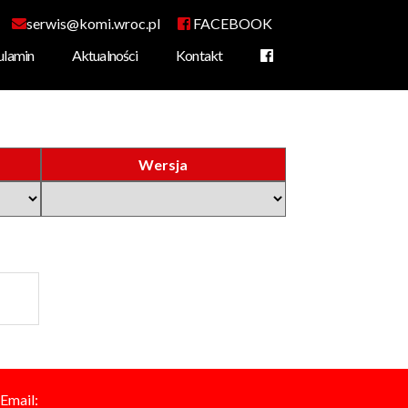
serwis@komi.wroc.pl
FACEBOOK
ulamin
Aktualności
Kontakt
amochodowej
rowa
Wersja
Email: