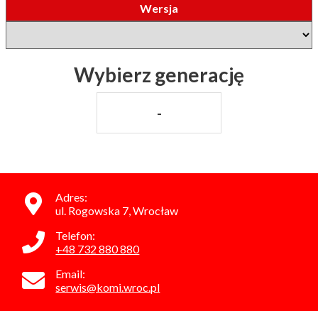
Wersja
Wybierz generację
-
Adres:
ul. Rogowska 7, Wrocław
Telefon:
+48 732 880 880
Email:
serwis@komi.wroc.pl