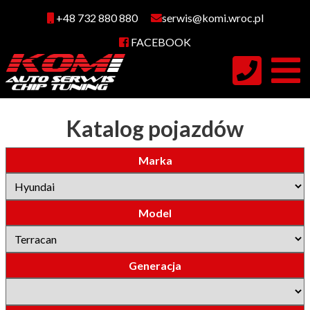
+48 732 880 880
serwis@komi.wroc.pl
FACEBOOK
Katalog pojazdów
Marka
Model
Generacja