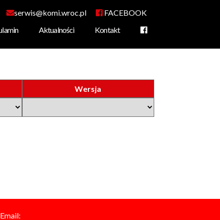
serwis@komi.wroc.pl
FACEBOOK
ulamin
Aktualności
Kontakt
amochodowej
rowa
Wersja
Email: