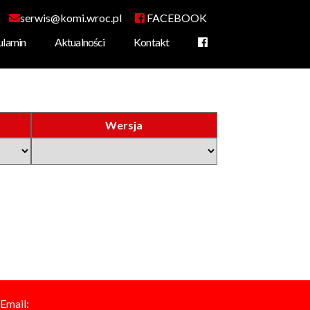
serwis@komi.wroc.pl
FACEBOOK
ulamin
Aktualności
Kontakt
amochodowej
rowa
Wersja
Email: