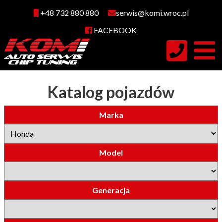
+48 732 880 880
serwis@komi.wroc.pl
FACEBOOK
Katalog pojazdów
Marka
Model
Generacja