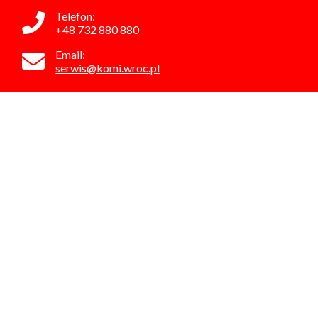
Telefon:
+48 732 880 880
Email:
serwis@komi.wroc.pl