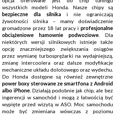
opcja oferowane jest do chip tuningu
wszystkich modeli Honda. Nasze chipy są
bezpieczne dla silnika
i nie ograniczają
żywotności silnika – mamy doświadczenie
gromadzone przez 18 lat pracy i
profesjonalne
obciążeniowe hamownie podwoziowe
. Dla
niektórych wersji silnikowych istnieje także
opcję znaczniejszego zwiększania osiągów
przez wymianę turbosprężarki na wydajniejszą,
zmianę intercoolera oraz dalsze modyfikacje
mechaniczne układu dolotowego oraz wydechu.
Do Honda dostępne są również zewnętrzne
power boxy sterowane ze smartfona z Android
albo iPhone
. Działają podobnie jak chip, ale bez
ingerencji w samochód i mogą z łatwością być
wypięte przed wizytą w ASO. Moc samochodu
może być zmieniana wówczas z poziomu