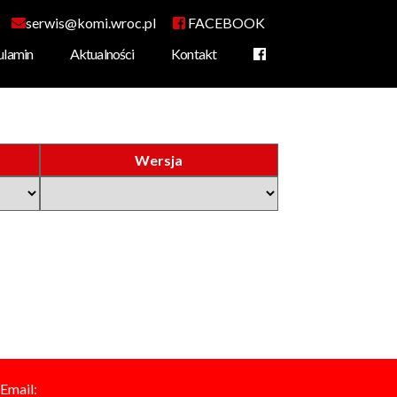
serwis@komi.wroc.pl
FACEBOOK
ulamin
Aktualności
Kontakt
amochodowej
rowa
Wersja
Email: