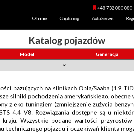
+48 732 880 880
O firmie
Chiptuning
Auto Serwis
Reg
Cennik
Mechanika
Katalog pojazdów
Powerbox
Serwis klimatyzacji s
Hamownia
Diagnostyka kompute
Model
Generacja
Katalog
Serwis pojazdów
Serwis opon
Wymiana sprzęgła
ści bazujących na silnikach Opla/Saaba (1.9 TiD,
Wymiana oleju
sze silniki pochodzenia amerykańskiego, obecne w
Obniżenie spalania
ny z eko tuningiem (zmniejszenie zużycia benzyny
c STS 4.4 V8. Rozwiązania dostępne są u niekt
Usuwanie filtra DPF
m kraju. Wszystkie podane wartości przyrost
tanu technicznego pojazdu i oczekiwań klienta mo