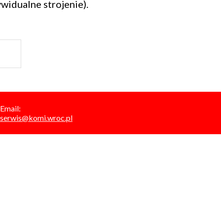
widualne strojenie).
Email:
serwis@komi.wroc.pl