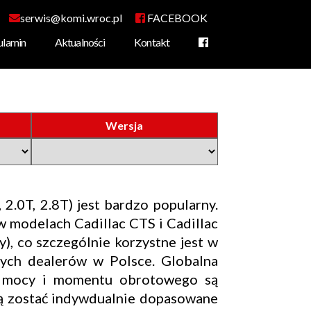
serwis@komi.wroc.pl
FACEBOOK
ulamin
Aktualności
Kontakt
amochodowej
rowa
Wersja
 2.0T, 2.8T) jest bardzo popularny.
 modelach Cadillac CTS i Cadillac
), co szczególnie korzystne jest w
órych dealerów w Polsce. Globalna
ów mocy i momentu obrotowego są
gą zostać indywdualnie dopasowane