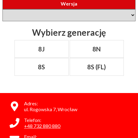
Wersja
Wybierz generację
8J
8N
8S
8S (FL)
Adres:
ul. Rogowska 7, Wrocław
Telefon:
+48 732 880 880
Email: