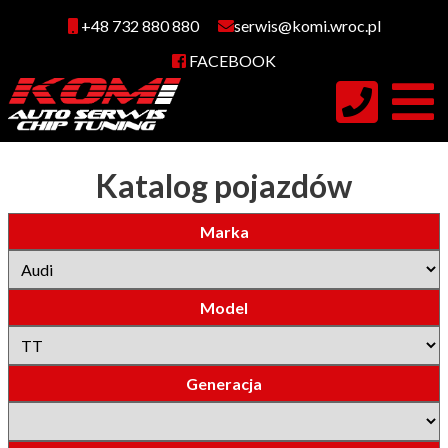
+48 732 880 880
serwis@komi.wroc.pl
FACEBOOK
Katalog pojazdów
Marka
Model
Generacja